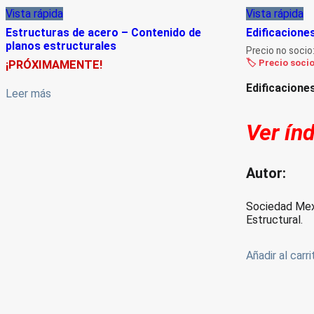
Vista rápida
Vista rápida
Estructuras de acero – Contenido de
Edificacion
planos estructurales
Precio no socio
🏷️ Precio soci
¡PRÓXIMAMENTE!
Edificacione
Leer más
Ver ín
Autor:
Sociedad Mex
Estructural.
Añadir al carri