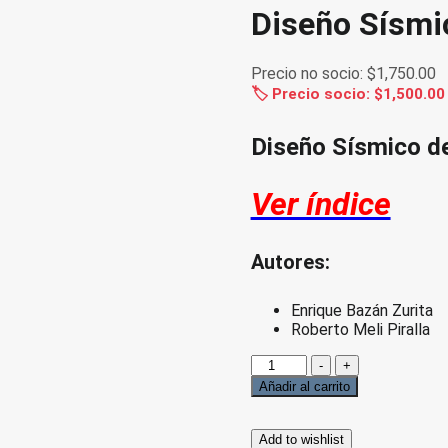
Diseño Sísmi
Precio no socio:
$
1,750.00
🏷️ Precio socio:
$
1,500.00
Diseño Sísmico de
Ver índice
Autores:
Enrique Bazán Zurita
Roberto Meli Piralla
Diseño
-
+
Sísmico
Añadir al carrito
de
Estructuras
cantidad
Add to wishlist