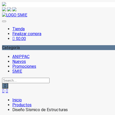
Saltar
al
contenido
Tienda
Finalizar compra
$
0.00
Categoría
ANIPPAC
Nuevos
Promociones
SMIE
Inicio
Productos
Diseño Sísmico de Estructuras