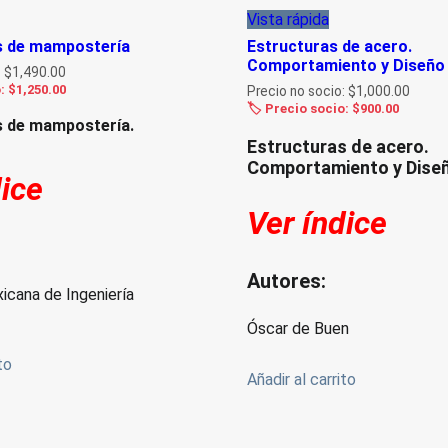
Vista rápida
es de mampostería
Estructuras de acero.
Comportamiento y Diseño
:
$
1,490.00
o:
$
1,250.00
Precio no socio:
$
1,000.00
🏷️ Precio socio:
$
900.00
s de mampostería.
Estructuras de acero.
Comportamiento y Dise
dice
Ver índice
Autores:
icana de Ingeniería
Óscar de Buen
to
Añadir al carrito