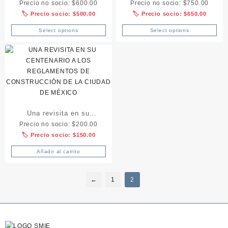
Precio no socio:
$
600.00
Precio no socio:
$
750.00
🏷️ Precio socio:
$
500.00
🏷️ Precio socio:
$
650.00
Select options
Select options
Una revisita en su
Precio no socio:
$
200.00
centenario a los
🏷️ Precio socio:
$
150.00
Reglamentos de
Construcción de la Ciudad
Añadir al carrito
de México
←
1
2