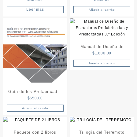
Ejemplos de Diseño
Information Modeling) Para
Sistemas Prefabricados de
Leer más
Añadir al carrito
Concreto
Manual de Diseño de
$
1,800.00
Estructuras Prefabricadas
y Presforzadas 3.ª Edición
Añadir al carrito
Guía de los Prefabricados
$
650.00
de Concreto y el
Aislamiento Sísmico – El
Añadir al carrito
Camino Perfecto Hacia la
Resilencia
Paquete con 2 libros
Trilogía del Terremoto