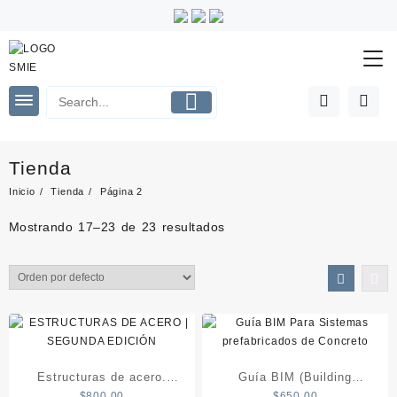
Saltar
al
contenido
Tienda
Inicio
Tienda
Página 2
Mostrando 17–23 de 23 resultados
Estructuras de acero.
Guía BIM (Building
$
800.00
$
650.00